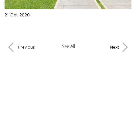
21 Oct 2020
l
Sindhorn Village Site-Lecture
See All
Previous
Next
Sindhorn Village Site Lecture - KMITL Student
ขอขอบคุณคณะสถาปัตยกรรมศาสตร์ มหาวิทยาลัยเทคโนโลยี
©2021
พระจอมเกล้าเจ้าคุณทหารลาดกระบัง ที่ให้เกียรติเชิญคุณเรวรี นพ
Plandscape.
เกตุ Design Director และ Lead Design Architect โครงการ
i
All
‘Sindhorn Village’ ในการให้ความรู้และแบ่งปันประสบการณ์ใน
Right
การออกแบบให้แก่นักศึกษาชั้นปีที่ 2 และ 4
Reserved
Cookies Policy
ทั้งในเรื่องการเลือกใช้พืชพรรณในโครงการ รวมถึงการใช้งานใน
บริบทของคนเมือง
พวกเราหวังเป็นอย่างยิ่งว่าการบรรยายครั้งนี้ จะเป็นประโยชน์ และ
สร้างแรงบันดาลใจให้กับน้องๆ สามารถนำมาประยุกต์ใช้ในการ
ออกแบบต่อไปได้ในอนาคตนะคะ